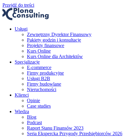
Przejdź do treści
Usługi
Zewnętrzny Dyrektor Finansowy
Pakiety godzin i konsultacje
Projekty finansowe
Kurs Online
Kurs Online dla Architektów
Specjalizacje
E-commerce
Firmy produkcyjne
Usługi B2B
Firmy budowlane
Nieruchomości
Klienci
Opinie
Case studies
Wiedza
Blog
Podcast
Raport Stanu Finansów 2023
Seria Ekspercka Przygody Przedsiębiorców 2026