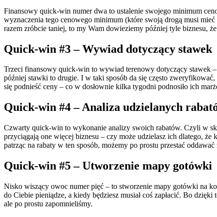
Finansowy quick-win numer dwa to ustalenie swojego minimum cenoweg
wyznaczenia tego cenowego minimum (które swoją drogą musi mieć s
razem zróbcie taniej, to my Wam dowieziemy później tyle biznesu, że i
Quick-win #3 – Wywiad dotyczący stawek
Trzeci finansowy quick-win to wywiad terenowy dotyczący stawek – czy
później stawki to drugie. I w taki sposób da się często zweryfikować
się podnieść ceny – co w dosłownie kilka tygodni podnosiło ich marżę
Quick-win #4 – Analiza udzielanych rabat
Czwarty quick-win to wykonanie analizy swoich rabatów. Czyli w sk
przyciągają one więcej biznesu – czy może udzielasz ich dlatego, że k
patrząc na rabaty w ten sposób, możemy po prostu przestać oddawać
Quick-win #5 – Utworzenie mapy gotówki
Nisko wiszący owoc numer pięć – to stworzenie mapy gotówki na kol
do Ciebie pieniądze, a kiedy będziesz musiał coś zapłacić. Bo dzięk
ale po prostu zapomnieliśmy.