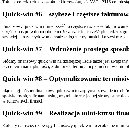
Tak jak co roku zima zaskakuje kierowców, tak VAT i ZUS co miesiąc 
Quick-win #6 – szybsze i częstsze fakturow
Finansowy quick-win numer sześć to częstsze i szybsze fakturowanie.
Część z nas prawdopodobnie może zacząć brać część pieniędzy z góry 
szybciej – to zdecydowanie rzadziej będziemy musieli korzystać z j
Quick-win #7 – Wdrożenie prostego sposob
Siódmy finansowy quick-win na dzisiejszej liście także jest związan
przed terminami płatności, 3 dni przed terminami płatności i w dniu pł
Quick-win #8 – Optymalizowanie terminów
Idąc dalej – ósmy finansowy quick-win to zoptymalizowanie terminów 
spotykamy się z firmami usługowymi, które z jednej strony same dosta
w rentownych firmach.
Quick-win #9 – Realizacja mini-kursu fin
Kolejny na liście, dziewiąty finansowy quick-win to zrobienie mini