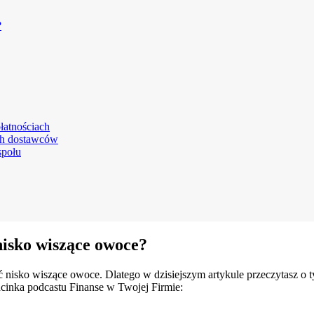
?
łatnościach
ch dostawców
społu
nisko wiszące owoce?
ć nisko wiszące owoce. Dlatego w dzisiejszym artykule przeczytasz o
odcinka podcastu Finanse w Twojej Firmie: