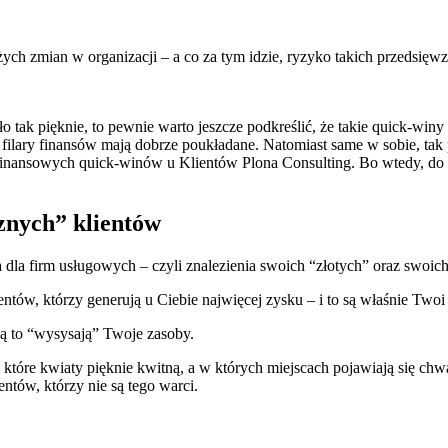
ych zmian w organizacji – a co za tym idzie, ryzyko takich przedsięwz
ło tak pięknie, to pewnie warto jeszcze podkreślić, że takie quick-win
i filary finansów mają dobrze poukładane. Natomiast same w sobie, tak
finansowych quick-winów u Klientów Plona Consulting. Bo wtedy, do t
cznych” klientów
 dla firm usługowych – czyli znalezienia swoich “złotych” oraz swoic
entów, którzy generują u Ciebie najwięcej zysku – i to są właśnie Two
ią to “wysysają” Twoje zasoby.
óre kwiaty pięknie kwitną, a w których miejscach pojawiają się chwas
entów, którzy nie są tego warci.