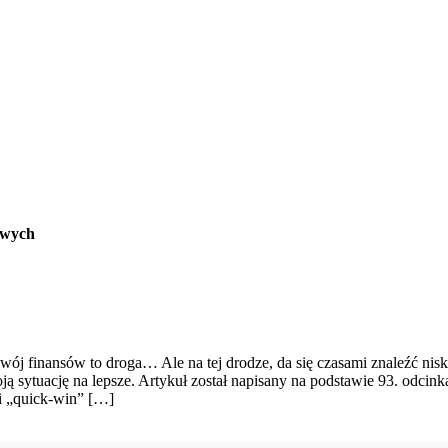
owych
ój finansów to droga… Ale na tej drodze, da się czasami znaleźć nisk
 sytuację na lepsze. Artykuł został napisany na podstawie 93. odcink
i „quick-win” […]