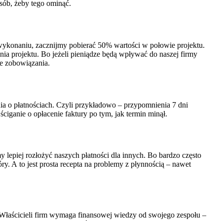
osób, żeby tego ominąć.
j wykonaniu, zacznijmy pobierać 50% wartości w połowie projektu.
nia projektu. Bo jeżeli pieniądze będą wpływać do naszej firmy
ce zobowiązania.
nia o płatnościach. Czyli przykładowo – przypomnienia 7 dni
 ściganie o opłacenie faktury po tym, jak termin minął.
 lepiej rozłożyć naszych płatności dla innych. Bo bardzo często
ry. A to jest prosta recepta na problemy z płynnością – nawet
u Właścicieli firm wymaga finansowej wiedzy od swojego zespołu –