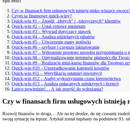
Spis treści
Czy w finansach firm usługowych istnieją nisko wiszące owoce
Czym są finansowe quick-winy?
Quick-win #1 – Znajdź „złotych” i „toksycznych” klientów
Quick-win #2 – Ustal cenowe minimum
Quick-win #3 – Wywiad dotyczący stawek
Quick-win #4 – Analiza udzielanych rabatów
Quick-win #5 – Utworzenie mapy gotówki
Quick-win #6 – szybsze i częstsze fakturowanie
Quick-win #7 – Wdrożenie prostego sposobu przypominania o p
Quick-win #8 – Optymalizowanie terminów płatności dla Twoi
Quick-win #9 – Realizacja mini-kursu finansów dla Twojego ze
Quick-win #10 – Uporządkowanie kategorii kosztów
Quick-win #11 – Weryfikacja ostatniej inwestycji
Quick-win #12 – Audyt wykorzystania czasu kierownictwa
Quick-win #13 – Analiza opłacanych subskrypcji i licencji
Łatwo powiedzieć… A jak przejść do wdrażania?
Czy w finansach firm usługowych istnieją 
Rozwój finansów to droga… Ale na tej drodze, da się czasami znaleź
swoją sytuację na lepsze. Artykuł został napisany na podstawie 93. 