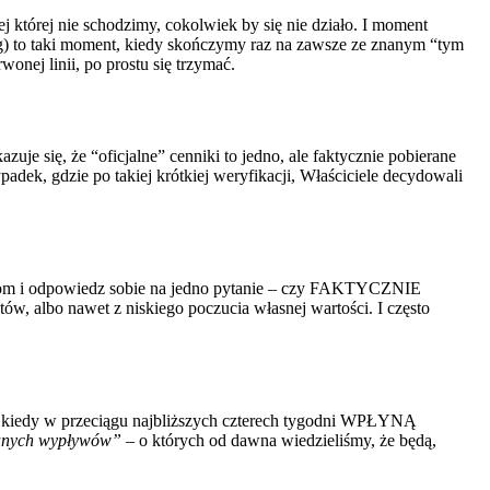
 której nie schodzimy, cokolwiek by się nie działo. I moment
g) to taki moment, kiedy skończymy raz na zawsze ze znanym “tym
onej linii, po prostu się trzymać.
uje się, że “oficjalne” cenniki to jedno, ale faktycznie pobierane
adek, gdzie po takiej krótkiej weryfikacji, Właściciele decydowali
ientom i odpowiedz sobie na jedno pytanie – czy FAKTYCZNIE
tów, albo nawet z niskiego poczucia własnej wartości. I często
i, kiedy w przeciągu najbliższych czterech tygodni WPŁYNĄ
anych wypływów”
– o których od dawna wiedzieliśmy, że będą,