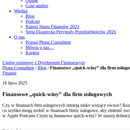
Opinie
Case studies
Wiedza
Blog
Podcast
Raport Stanu Finansów 2023
Seria Ekspercka Przygody Przedsiębiorców 2026
O nas
Poznaj Plona Consulting
Mówią o nas…
Kariera
Umów rozmowę z Dyrektorem Finansowym
Plona Consulting
/
Blog
/
Finansowe „quick-winy” dla firm usług
Finanse
16 lipca 2025
Finansowe „quick-winy” dla firm usługowych
Czy w finansach firm usługowych istnieją nisko wiszące owoce? Rozw
co szybko mogą zrobić w finansach firmy usługowe, aby zmienić swoją
w Apple Podcasts Czym są finansowe quick-winy? W naszej definicj