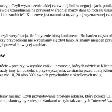
o. Czyli wyznaczenie takiej czerwonej linii w negocjacjach, poniżej
woje uzasadnienie na przykład w średniej marży danego rodzaju usłu
 tak zarobicie”. Kluczowe jest natomiast to, żeby tej wyznaczonej czerw
li weryfikacja, ile faktycznie biorą konkurenci. Bo bardzo często okaz
, czy przypadkiem nie wyceniamy się zbyt tanio. A znamy niejeden przyp
 i pozwalało więcej zarabiać.
ów
rócie – przejrzyj wszystkie zniżki i promocje, których udzielasz Kl
ażdy inny ich udziela, z przyzwyczajenia, ze strachu przed utratą Klien
 za nic 10, 20 albo 30% swoich przychodów z określonych usług.
ejny miesiąc. Czyli przygotowanie prostego arkusza, który pokaże C
i temu, skończymy z niespodziankami w stylu tak zwanych “
nieoczekiw