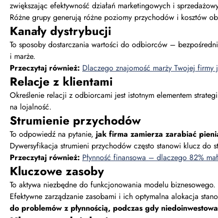
zwiększając efektywność działań marketingowych i sprzedażow
Różne grupy generują różne poziomy przychodów i kosztów obsłu
Kanały dystrybucji
To sposoby dostarczania wartości do odbiorców – bezpośrednie
i marże.
Przeczytaj również:
Dlaczego znajomość marży Twojej firmy
Relacje z klientami
Określenie relacji z odbiorcami jest istotnym elementem strate
na lojalność.
Strumienie przychodów
To odpowiedź na pytanie,
jak firma zamierza zarabiać pien
Dywersyfikacja strumieni przychodów często stanowi klucz do st
Przeczytaj również:
Płynność finansowa – dlaczego 82% mał
Kluczowe zasoby
To aktywa niezbędne do funkcjonowania modelu biznesowego. Mog
Efektywne zarządzanie zasobami i ich optymalna alokacja stan
do problemów z płynnością, podczas gdy niedoinwestowa