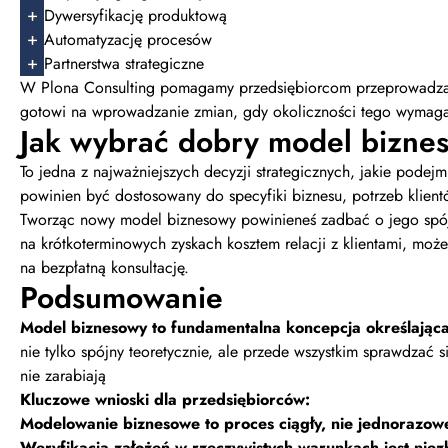
Dywersyfikację produktową
Automatyzację procesów
Partnerstwa strategiczne
W Plona Consulting pomagamy przedsiębiorcom przeprowadzać 
gotowi na wprowadzanie zmian, gdy okoliczności tego wymaga
Jak wybrać dobry model biznes
To jedna z najważniejszych decyzji strategicznych, jakie podej
powinien być dostosowany do specyfiki biznesu, potrzeb klien
Tworząc nowy model biznesowy powinieneś zadbać o jego spójno
na krótkoterminowych zyskach kosztem relacji z klientami, może
na bezpłatną konsultację.
Podsumowanie
Model biznesowy to fundamentalna koncepcja określająca,
nie tylko spójny teoretycznie, ale przede wszystkim sprawdzać s
nie zarabiają
Kluczowe wnioski dla przedsiębiorców:
Modelowanie biznesowe to proces ciągły, nie jednorazowe
Weryfikacja założeń w rzeczywistych warunkach jest nie