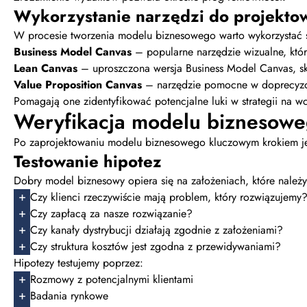
Wykorzystanie narzędzi do projekto
W procesie tworzenia modelu biznesowego warto wykorzystać s
Business Model Canvas
– popularne narzędzie wizualne, kt
Lean Canvas
– uproszczona wersja Business Model Canvas, sku
Value Proposition Canvas
– narzędzie pomocne w doprecyzowa
Pomagają one zidentyfikować potencjalne luki w strategii na w
Weryfikacja modelu biznesow
Po zaprojektowaniu modelu biznesowego kluczowym krokiem jes
Testowanie hipotez
Dobry model biznesowy opiera się na założeniach, które należ
Czy klienci rzeczywiście mają problem, który rozwiązujemy
Czy zapłacą za nasze rozwiązanie?
Czy kanały dystrybucji działają zgodnie z założeniami?
Czy struktura kosztów jest zgodna z przewidywaniami?
Hipotezy testujemy poprzez:
Rozmowy z potencjalnymi klientami
Badania rynkowe