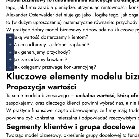
tego, jak firma zarabia pieniądze, utrzymując rentowność i kon
Alexander Osterwalder definiuje go jako „logikę tego, jak org
to (w dużym uproszczeniu) matematyczne równanie: przychody m
W praktyce dobry model biznesowy odpowiada na kluczowe py
Jaką wartość dostarczamy klientom?
Za co odbiorcy są skłonni zapłacić?
Jak generujemy przychody?
Jak zarządzamy kosztami?
Jak osiągamy przewagę konkurencyjną?
Kluczowe elementy modelu bi
Propozycja wartości
To serce modelu biznesowego –
unikalna wartość, którą of
zaspokajamy, oraz dlaczego klienci powinni wybrać nas, a nie i
W praktyce finansowej często obserwujemy, że firmy mają trud
powinna być konkretna, mierzalna i odpowiadać rzeczywistym po
Segmenty klientów i grupa docelowa
Tworząc model biznesowy, określenie grupy docelowej to funda